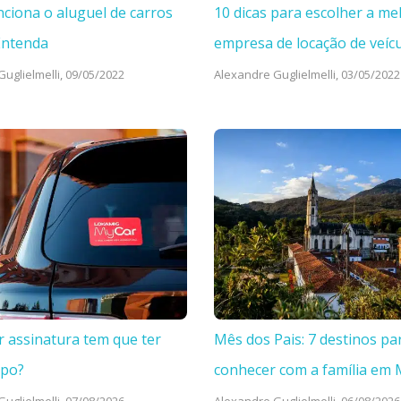
ciona o aluguel de carros
10 dicas para escolher a me
Entenda
empresa de locação de veíc
uglielmelli,
09/05/2022
Alexandre Guglielmelli,
03/05/2022
r assinatura tem que ter
Mês dos Pais: 7 destinos pa
mpo?
conhecer com a família em