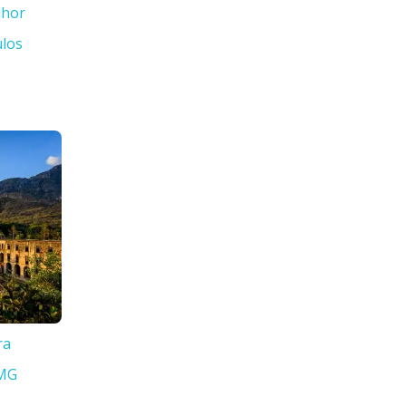
lhor
ulos
ra
 MG