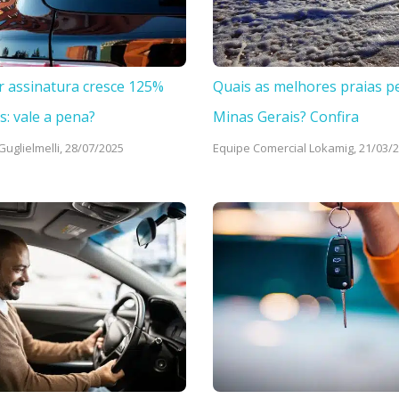
r assinatura cresce 125%
Quais as melhores praias p
s: vale a pena?
Minas Gerais? Confira
uglielmelli,
28/07/2025
Equipe Comercial Lokamig,
21/03/