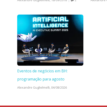
Alexandre Guglielmelli,
18/09/2018
2
Alexandre G
Eventos de negócios em BH:
programação para agosto
Alexandre Guglielmelli,
04/08/2026