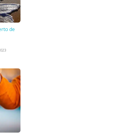
erto de
2023