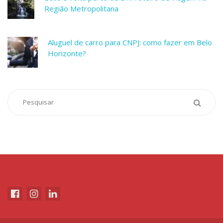
Região Metropolitana
Aluguel de carro para CNPJ: como fazer em Belo
Horizonte?