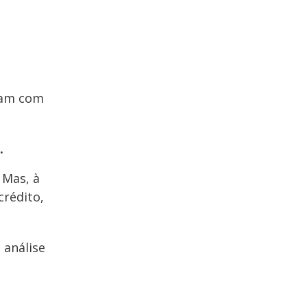
ram com
.
 Mas, à
rédito,
 análise