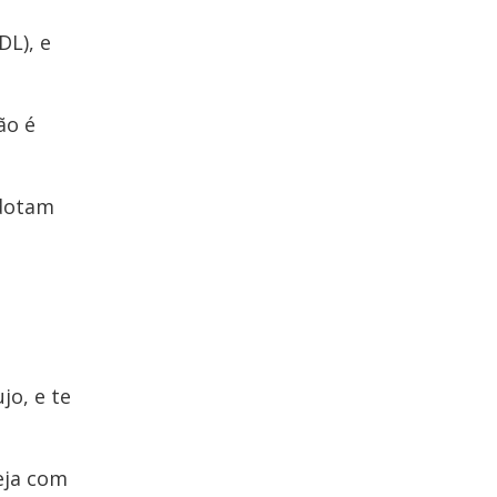
L), e
ão é
adotam
jo, e te
eja com