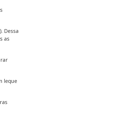
os
. Dessa
s as
rar
m leque
ras