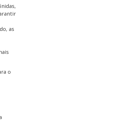
inidas,
arantir
do, as
nais
ara o
a