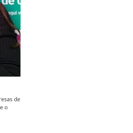
resas de
e o