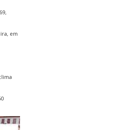
69,
eira, em
clima
.
50