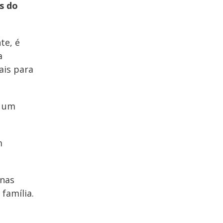
s do
te, é
a
ais para
r um
m
inas
família.