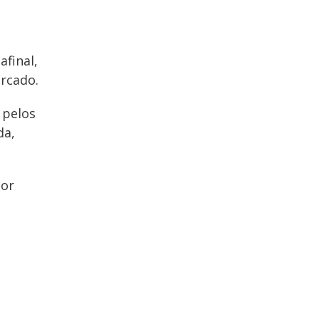
final,
rcado.
 pelos
da,
por