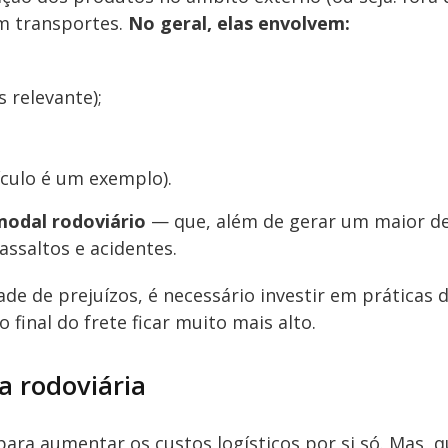
m transportes.
No geral, elas envolvem:
 relevante);
ículo é um exemplo).
modal rodoviário
— que, além de gerar um maior d
assaltos e acidentes.
ade de prejuízos, é necessário investir em práticas 
inal do frete ficar muito mais alto.
a rodoviária
para aumentar os custos logísticos por si só. Mas, 