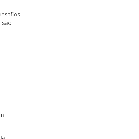
desafios
 são
um
da