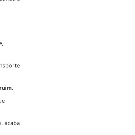
e,
ansporte
ruim.
ue
s, acaba