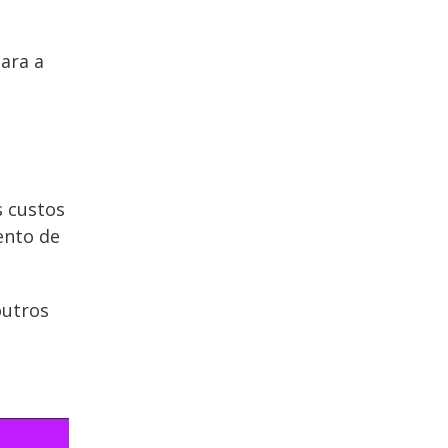
ara a
s custos
ento de
outros