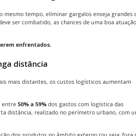
o mesmo tempo, eliminar gargalos enseja grandes 
deve ser combatido, as chances de uma boa atuação
serem enfrentados.
nga distância
ais mais distantes, os custos logísticos aumentam
a entre
50% a 59%
dos gastos com logística das
rta distância, realizado no perímetro urbano, com 
ão dos produtos no âmbito externo (ou seja: fora 