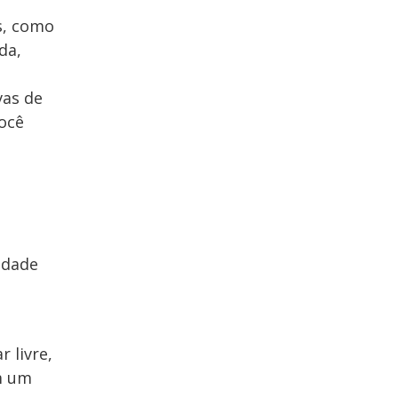
s, como
da,
vas de
você
idade
 livre,
m um