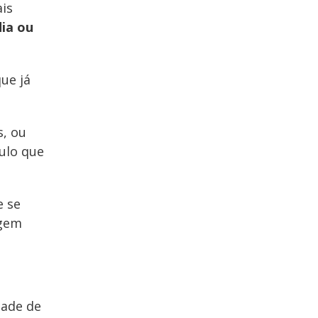
ais
dia ou
ue já
s, ou
ulo que
e se
agem
dade de