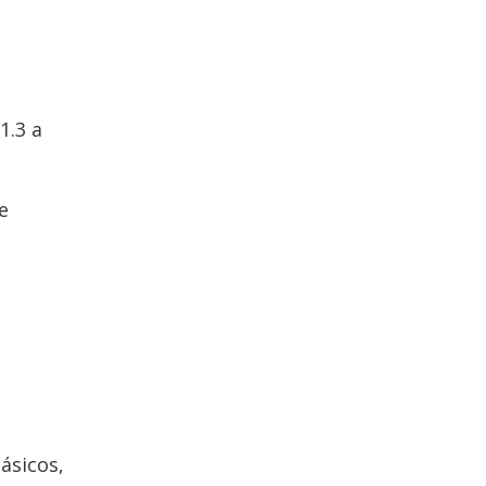
1.3 a
e
ásicos,