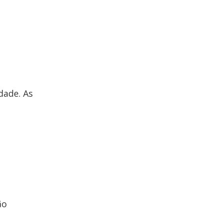
dade. As
ão