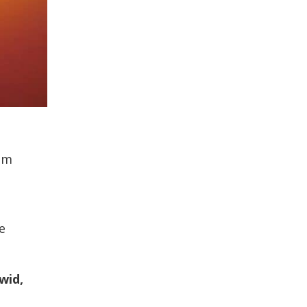
 um
e
wid,