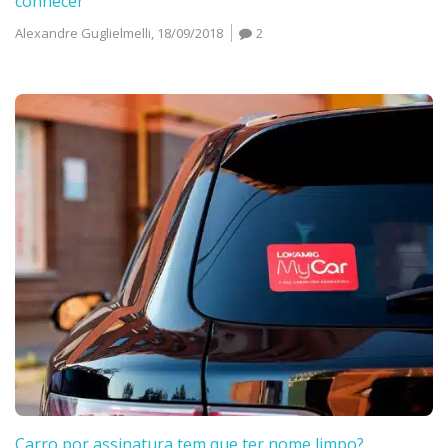
conhecer
Alexandre Guglielmelli,
18/09/2018
2
Carro por assinatura tem que ter nome limpo?