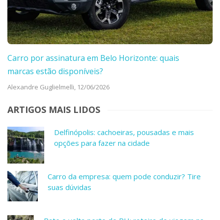
Carro por assinatura em Belo Horizonte: quais
marcas estão disponíveis?
Alexandre Guglielmelli,
12/06/2026
ARTIGOS MAIS LIDOS
Delfinópolis: cachoeiras, pousadas e mais
opções para fazer na cidade
Carro da empresa: quem pode conduzir? Tire
suas dúvidas