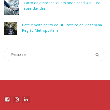
Carro da empresa: quem pode conduzir? Tire
suas dúvidas
Bate e volta perto de BH: roteiro de viagem na
Região Metropolitana