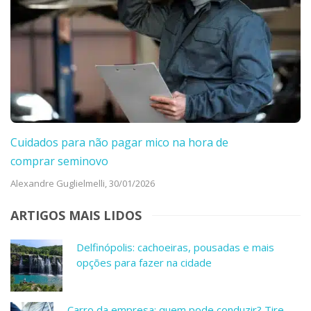
Cuidados para não pagar mico na hora de
comprar seminovo
Alexandre Guglielmelli,
30/01/2026
ARTIGOS MAIS LIDOS
Delfinópolis: cachoeiras, pousadas e mais
opções para fazer na cidade
Carro da empresa: quem pode conduzir? Tire