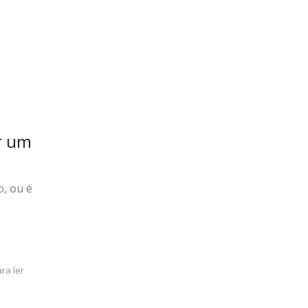
ar um
, ou é
ra ler