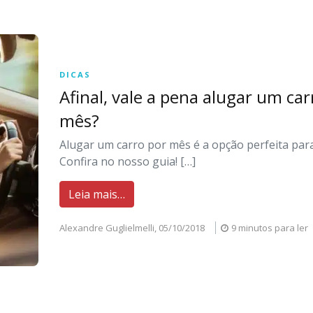
DICAS
Afinal, vale a pena alugar um car
mês?
Alugar um carro por mês é a opção perfeita par
Confira no nosso guia! […]
Leia mais…
Alexandre Guglielmelli,
05/10/2018
9 minutos para ler