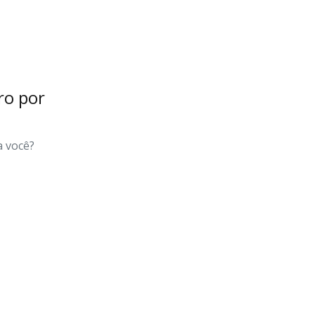
ro por
a você?