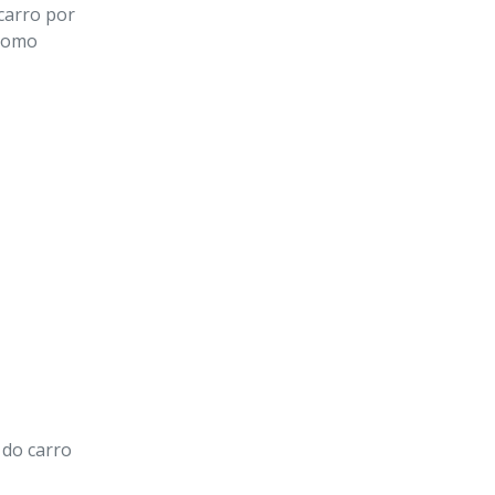
carro por
 como
 do carro