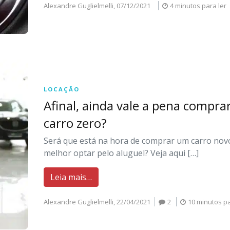
Alexandre Guglielmelli,
07/12/2021
4 minutos para ler
LOCAÇÃO
Afinal, ainda vale a pena compr
carro zero?
Será que está na hora de comprar um carro novo
melhor optar pelo aluguel? Veja aqui […]
Leia mais…
Alexandre Guglielmelli,
22/04/2021
2
10 minutos pa