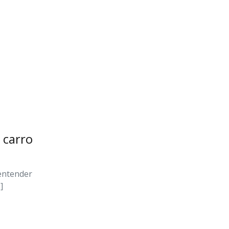
 carro
 entender
]