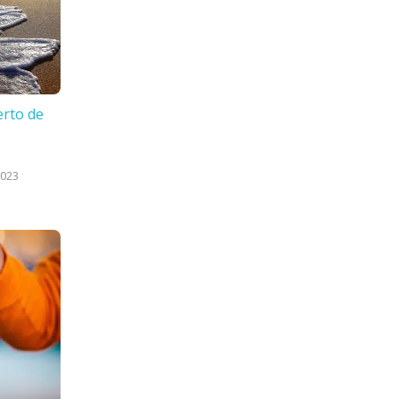
erto de
2023