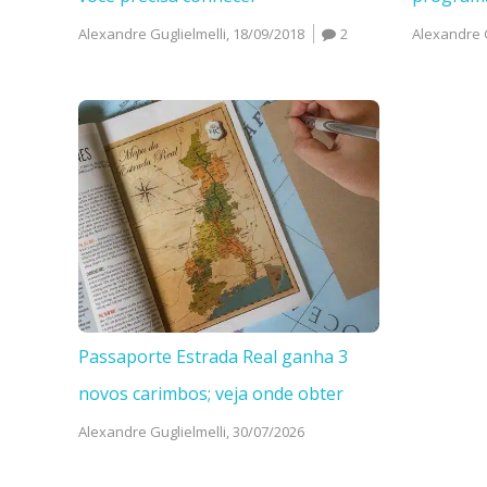
Alexandre Guglielmelli,
18/09/2018
2
Alexandre G
Passaporte Estrada Real ganha 3
novos carimbos; veja onde obter
Alexandre Guglielmelli,
30/07/2026