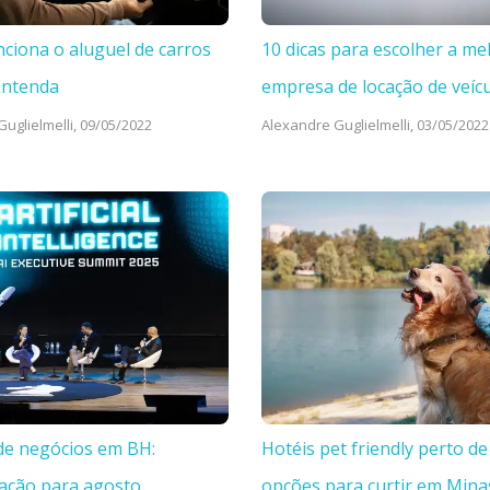
ciona o aluguel de carros
10 dicas para escolher a me
Entenda
empresa de locação de veíc
uglielmelli,
09/05/2022
Alexandre Guglielmelli,
03/05/2022
de negócios em BH:
Hotéis pet friendly perto de
ação para agosto
opções para curtir em Mina