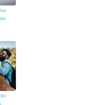
lhor
ulos
 BH:
s