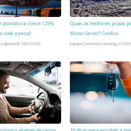
r assinatura cresce 125%
Quais as melhores praias p
s: vale a pena?
Minas Gerais? Confira
uglielmelli,
28/07/2025
Equipe Comercial Lokamig,
21/03/
ciona o aluguel de carros
10 dicas para escolher a me