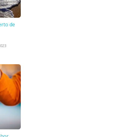
erto de
2023
lhor