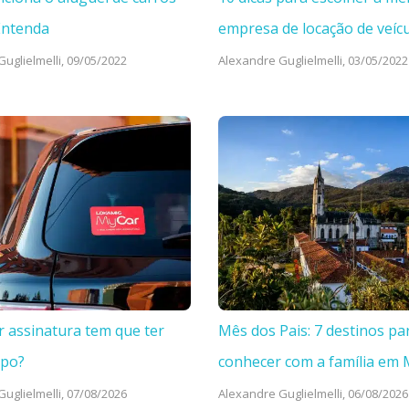
Entenda
empresa de locação de veíc
uglielmelli,
09/05/2022
Alexandre Guglielmelli,
03/05/2022
r assinatura tem que ter
Mês dos Pais: 7 destinos pa
mpo?
conhecer com a família em
uglielmelli,
07/08/2026
Alexandre Guglielmelli,
06/08/2026