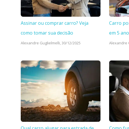
Assinar ou comprar carro? Veja
Carro po
como tomar sua decisão
em 5 ano
Alexandre Guglielmelli,
30/12/2025
Alexandre G
Qual carro alugar para estrada de
Como fun