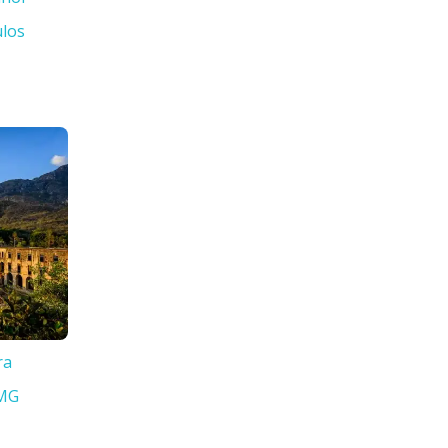
ulos
ra
 MG