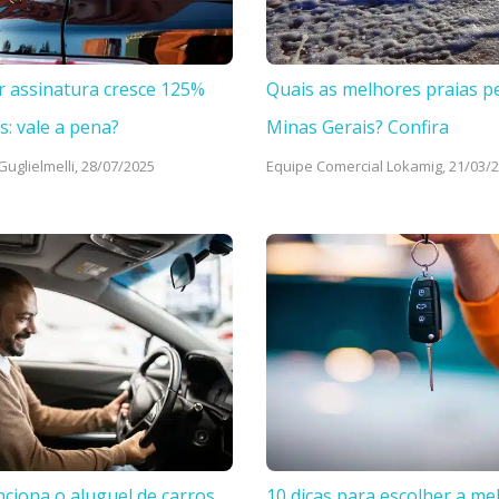
r assinatura cresce 125%
Quais as melhores praias p
s: vale a pena?
Minas Gerais? Confira
uglielmelli,
28/07/2025
Equipe Comercial Lokamig,
21/03/
ciona o aluguel de carros
10 dicas para escolher a me