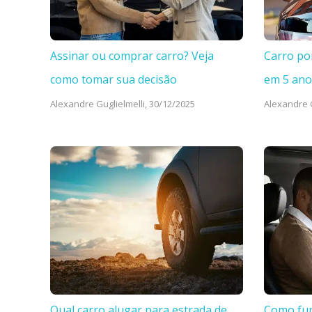
Assinar ou comprar carro? Veja
Carro po
como tomar sua decisão
em 5 ano
Alexandre Guglielmelli,
30/12/2025
Alexandre G
Qual carro alugar para estrada de
Como fun