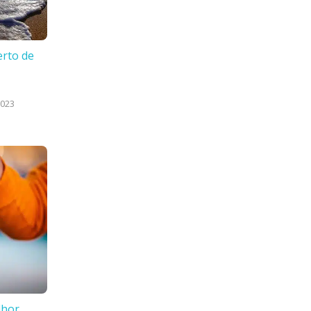
erto de
2023
lhor