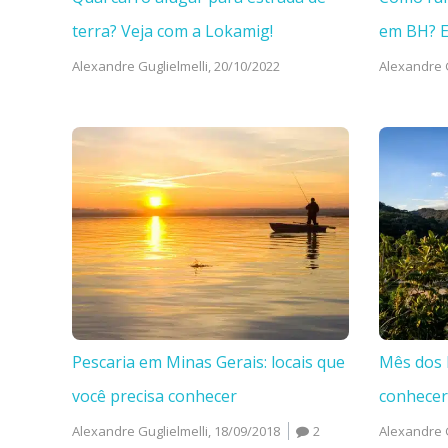
terra? Veja com a Lokamig!
em BH? 
Alexandre Guglielmelli,
20/10/2022
Alexandre G
Pescaria em Minas Gerais: locais que
Mês dos 
você precisa conhecer
conhecer
Alexandre Guglielmelli,
18/09/2018
2
Alexandre G