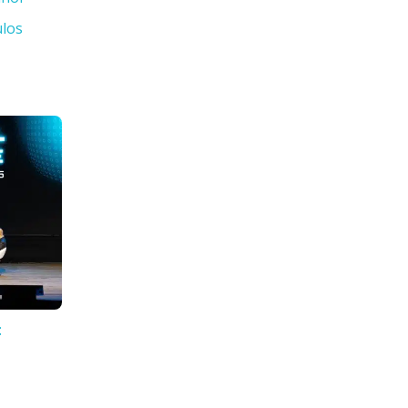
ulos
: