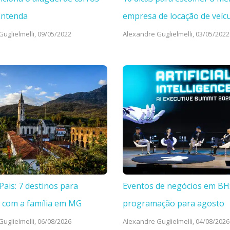
Entenda
empresa de locação de veíc
uglielmelli,
09/05/2022
Alexandre Guglielmelli,
03/05/2022
Pais: 7 destinos para
Eventos de negócios em BH
 com a família em MG
programação para agosto
uglielmelli,
06/08/2026
Alexandre Guglielmelli,
04/08/2026