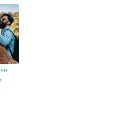
 BH:
s