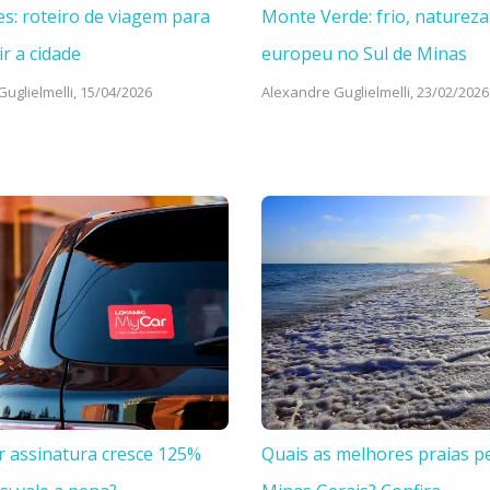
es: roteiro de viagem para
Monte Verde: frio, natureza
ir a cidade
europeu no Sul de Minas
uglielmelli,
15/04/2026
Alexandre Guglielmelli,
23/02/2026
r assinatura cresce 125%
Quais as melhores praias p