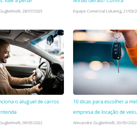
s: vale a pena?
Minas Gerais? Confira
uglielmelli,
28/07/2025
Equipe Comercial Lokamig,
21/03/
ciona o aluguel de carros
10 dicas para escolher a me
Entenda
empresa de locação de veíc
uglielmelli,
09/05/2022
Alexandre Guglielmelli,
03/05/2022