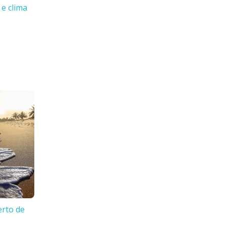
 e clima
erto de