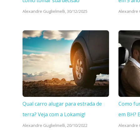
como tomar sua decisão
em 5 ano
Alexandre Guglielmelli,
30/12/2025
Alexandre G
Qual carro alugar para estrada de
Como fun
terra? Veja com a Lokamig!
em BH? 
Alexandre Guglielmelli,
20/10/2022
Alexandre G