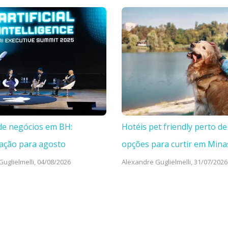
de negócios em BH:
Hotéis pet friendly perto de
ação para agosto
opções para curtir em Mina
uglielmelli,
04/08/2026
Alexandre Guglielmelli,
31/07/2026