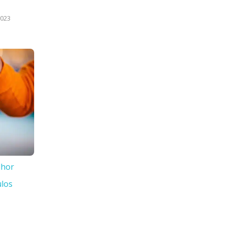
2023
lhor
ulos