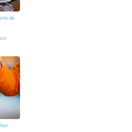
erto de
2023
lhor