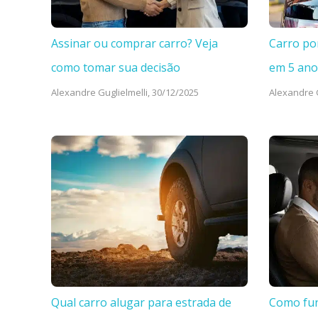
Assinar ou comprar carro? Veja
Carro po
como tomar sua decisão
em 5 ano
Alexandre Guglielmelli,
30/12/2025
Alexandre G
Qual carro alugar para estrada de
Como fun