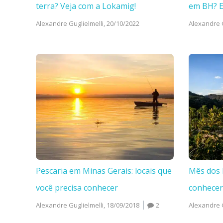
terra? Veja com a Lokamig!
em BH? 
Alexandre Guglielmelli,
20/10/2022
Alexandre G
Pescaria em Minas Gerais: locais que
Mês dos 
você precisa conhecer
conhecer
Alexandre Guglielmelli,
18/09/2018
2
Alexandre G