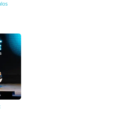
ulos
: