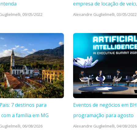
Entenda
empresa de locação de veíc
uglielmelli,
09/05/2022
Alexandre Guglielmelli,
03/05/2022
Pais: 7 destinos para
Eventos de negócios em BH
 com a família em MG
programação para agosto
uglielmelli,
06/08/2026
Alexandre Guglielmelli,
04/08/2026