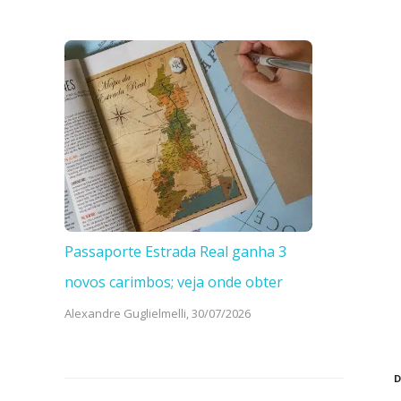
Passaporte Estrada Real ganha 3
novos carimbos; veja onde obter
Alexandre Guglielmelli,
30/07/2026