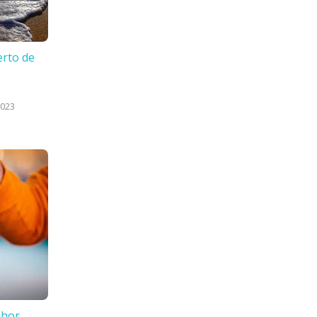
erto de
2023
lhor