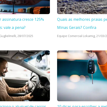
r assinatura cresce 125%
Quais as melhores praias p
s: vale a pena?
Minas Gerais? Confira
uglielmelli,
28/07/2025
Equipe Comercial Lokamig,
21/03/
ciona o aluguel de carros
10 dicas para escolher a me