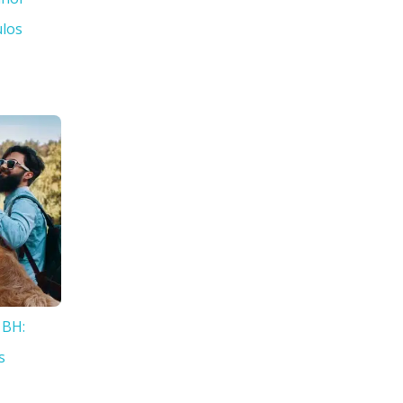
ulos
 BH:
s