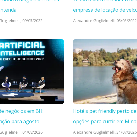
Entenda
empresa de locação de veíc
uglielmelli,
09/05/2022
Alexandre Guglielmelli,
03/05/2022
de negócios em BH:
Hotéis pet friendly perto de
ação para agosto
opções para curtir em Mina
uglielmelli,
04/08/2026
Alexandre Guglielmelli,
31/07/2026