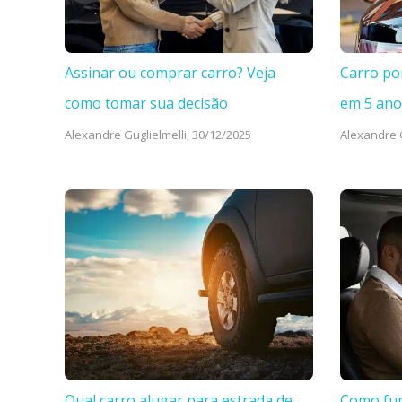
Assinar ou comprar carro? Veja
Carro po
como tomar sua decisão
em 5 ano
Alexandre Guglielmelli,
30/12/2025
Alexandre G
Qual carro alugar para estrada de
Como fun