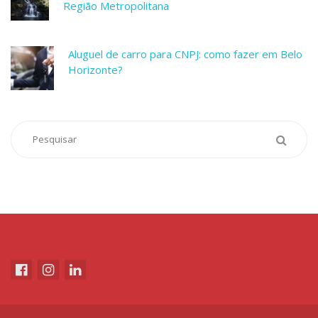
Região Metropolitana
Aluguel de carro para CNPJ: como fazer em Belo
Horizonte?