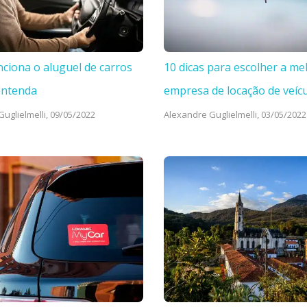
ciona o aluguel de carros
10 dicas para escolher a me
Entenda
empresa de locação de veíc
uglielmelli,
09/05/2022
Alexandre Guglielmelli,
03/05/2022