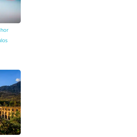
lhor
ulos