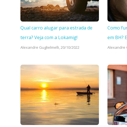
Qual carro alugar para estrada de
Como fun
terra? Veja com a Lokamig!
em BH? 
Alexandre Guglielmelli,
20/10/2022
Alexandre G