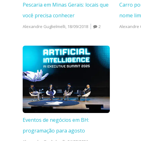
Pescaria em Minas Gerais: locais que
Carro po
você precisa conhecer
nome li
Alexandre Guglielmelli,
18/09/2018
2
Alexandre G
Eventos de negócios em BH:
programação para agosto