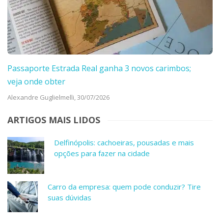
Passaporte Estrada Real ganha 3 novos carimbos;
veja onde obter
Alexandre Guglielmelli,
30/07/2026
ARTIGOS MAIS LIDOS
Delfinópolis: cachoeiras, pousadas e mais
opções para fazer na cidade
Carro da empresa: quem pode conduzir? Tire
suas dúvidas