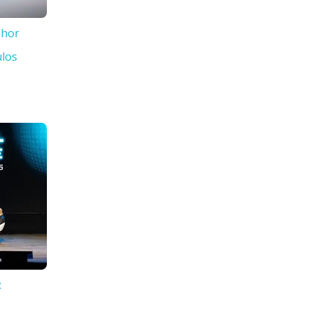
lhor
ulos
: