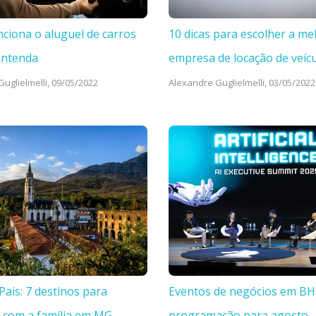
ciona o aluguel de carros
10 dicas para escolher a me
Entenda
empresa de locação de veíc
uglielmelli,
09/05/2022
Alexandre Guglielmelli,
03/05/2022
Pais: 7 destinos para
Eventos de negócios em BH
 com a família em MG
programação para agosto