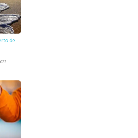
erto de
2023