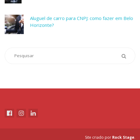
Aluguel de carro para CNPJ: como fazer em Belo
Horizonte?
Site criado por
Rock Stage
.