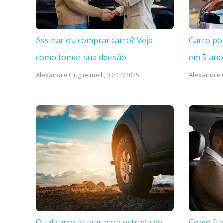
Assinar ou comprar carro? Veja
Carro po
como tomar sua decisão
em 5 ano
Alexandre Guglielmelli,
30/12/2025
Alexandre G
Qual carro alugar para estrada de
Como fun