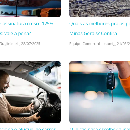
r assinatura cresce 125%
Quais as melhores praias p
s: vale a pena?
Minas Gerais? Confira
uglielmelli,
28/07/2025
Equipe Comercial Lokamig,
21/03/
ciona o aluguel de carros
10 dicas para escolher a me