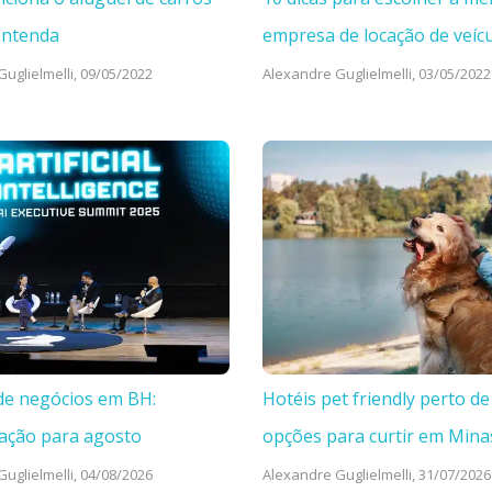
Entenda
empresa de locação de veíc
uglielmelli,
09/05/2022
Alexandre Guglielmelli,
03/05/2022
de negócios em BH:
Hotéis pet friendly perto de
ação para agosto
opções para curtir em Mina
uglielmelli,
04/08/2026
Alexandre Guglielmelli,
31/07/2026