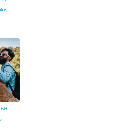
ulos
 BH:
s