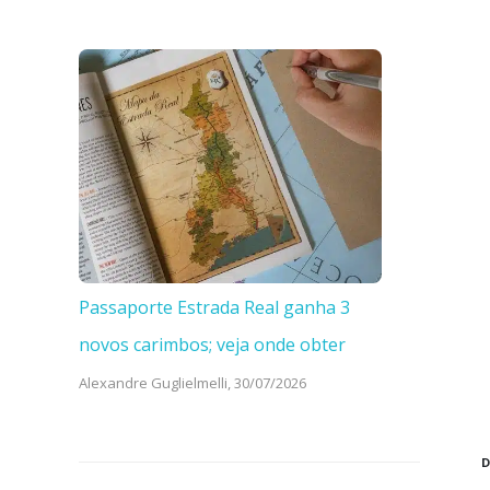
Passaporte Estrada Real ganha 3
novos carimbos; veja onde obter
Alexandre Guglielmelli,
30/07/2026