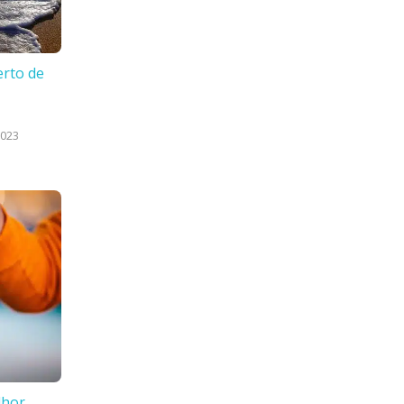
erto de
2023
lhor