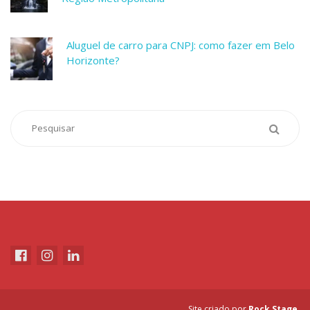
Aluguel de carro para CNPJ: como fazer em Belo
Horizonte?
Site criado por
Rock Stage
.