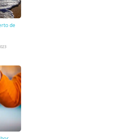
erto de
2023
lhor