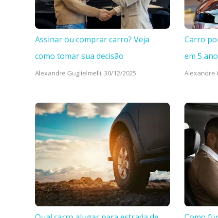
Assinar ou comprar carro? Veja
Carro po
como tomar sua decisão
em 5 ano
Alexandre Guglielmelli,
30/12/2025
Alexandre G
Qual carro alugar para estrada de
Como fun