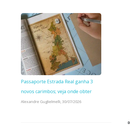
Passaporte Estrada Real ganha 3
novos carimbos; veja onde obter
Alexandre Guglielmelli,
30/07/2026