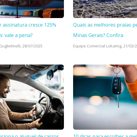
r assinatura cresce 125%
Quais as melhores praias p
s: vale a pena?
Minas Gerais? Confira
uglielmelli,
28/07/2025
Equipe Comercial Lokamig,
21/03/
ciona o aluguel de carros
10 dicas para escolher a me