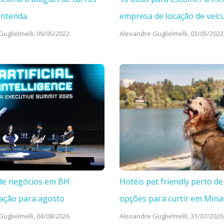
Entenda
empresa de locação de veíc
uglielmelli,
09/05/2022
Alexandre Guglielmelli,
03/05/2022
de negócios em BH:
Hotéis pet friendly perto de
ação para agosto
opções para curtir em Mina
uglielmelli,
04/08/2026
Alexandre Guglielmelli,
31/07/2026