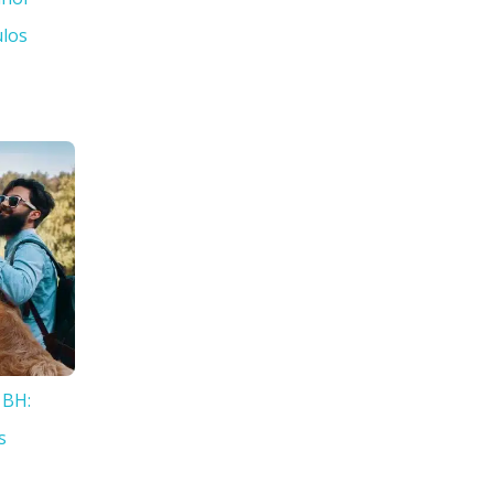
ulos
 BH:
s